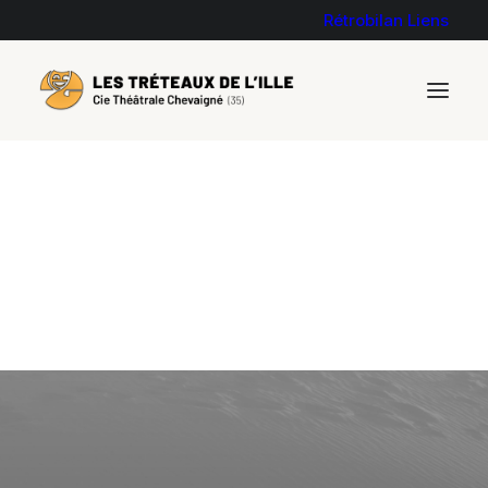
Rétrobilan
Liens
1er bilan de la moitié de
tournée