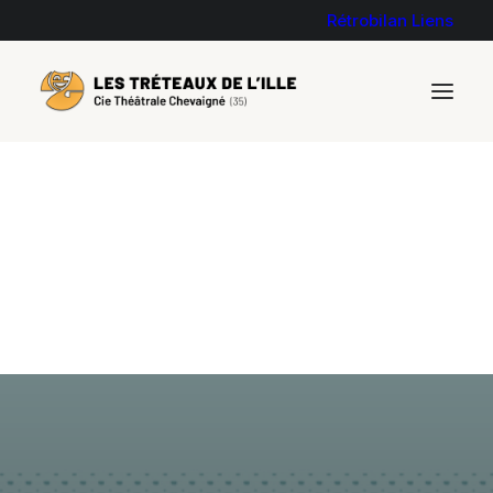
Rétrobilan
Liens
Bilan des 1ères tournées