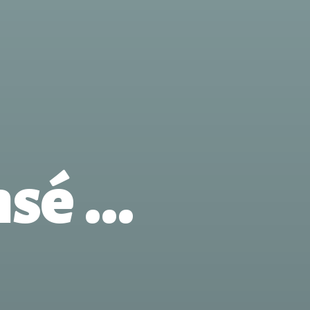
sé ...