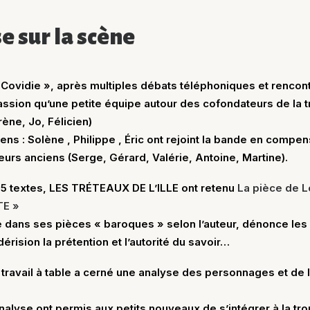
e sur la scène
 Covidie », après multiples débats téléphoniques et rencont
sion qu’une petite équipe autour des cofondateurs de la t
rène, Jo, Félicien)
s : Solène , Philippe , Éric ont rejoint la bande en compens
urs anciens (Serge, Gérard, Valérie, Antoine, Martine).
 25 textes, LES TRÉTEAUX DE L’ILLE ont retenu
La pièce de 
E »
 dans ses pièces « baroques » selon l’auteur, dénonce les
rision la prétention et l’autorité du savoir…
le travail à table a cerné une analyse des personnages et de 
alyse ont permis aux petits nouveaux de s’intégrer à la tro