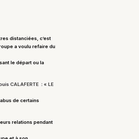
res distanciées, c’est
roupe a voulu refaire du
ant le départ ou la
Louis CALAFERTE : « LE
 abus de certains
leurs relations pendant
upe et à son