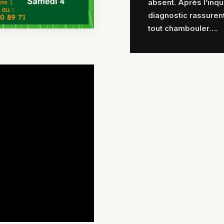
absent. Après l’inqui
diagnostic rassuren
tout chambouler….